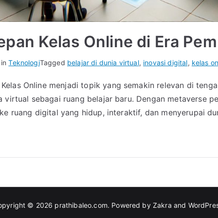
pan Kelas Online di Era Pem
 in
Teknologi
Tagged
belajar di dunia virtual
,
inovasi digital
,
kelas on
Kelas Online menjadi topik yang semakin relevan di teng
 virtual sebagai ruang belajar baru. Dengan metaverse pe
e ruang digital yang hidup, interaktif, dan menyerupai duni
opyright © 2026
prathibaleo.com
. Powered by
Zakra
and
WordPre