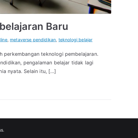
belajaran Baru
line
,
metaverse pendidikan
,
teknologi belajar
ah perkembangan teknologi pembelajaran.
ndidikan, pengalaman belajar tidak lagi
a nyata. Selain itu, […]
ss
.