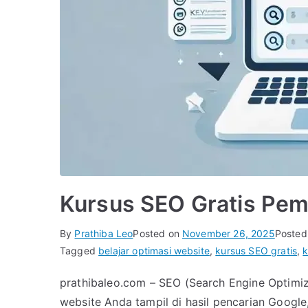
Kursus SEO Gratis Pemu
By
Prathiba Leo
Posted on
November 26, 2025
Posted
Tagged
belajar optimasi website
,
kursus SEO gratis
,
k
prathibaleo.com – SEO (Search Engine Optimiz
website Anda tampil di hasil pencarian Google