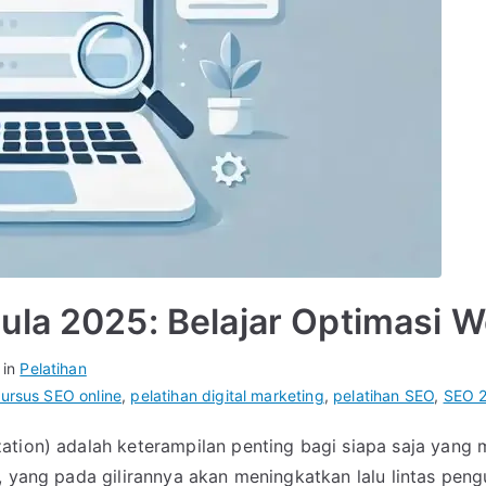
la 2025: Belajar Optimasi W
 in
Pelatihan
ursus SEO online
,
pelatihan digital marketing
,
pelatihan SEO
,
SEO 
ation) adalah keterampilan penting bagi siapa saja yang
, yang pada gilirannya akan meningkatkan lalu lintas peng