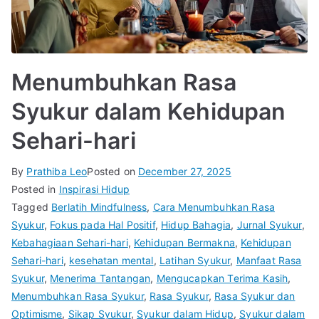
Menumbuhkan Rasa
Syukur dalam Kehidupan
Sehari-hari
By
Prathiba Leo
Posted on
December 27, 2025
Posted in
Inspirasi Hidup
Tagged
Berlatih Mindfulness
,
Cara Menumbuhkan Rasa
Syukur
,
Fokus pada Hal Positif
,
Hidup Bahagia
,
Jurnal Syukur
,
Kebahagiaan Sehari-hari
,
Kehidupan Bermakna
,
Kehidupan
Sehari-hari
,
kesehatan mental
,
Latihan Syukur
,
Manfaat Rasa
Syukur
,
Menerima Tantangan
,
Mengucapkan Terima Kasih
,
Menumbuhkan Rasa Syukur
,
Rasa Syukur
,
Rasa Syukur dan
Optimisme
,
Sikap Syukur
,
Syukur dalam Hidup
,
Syukur dalam