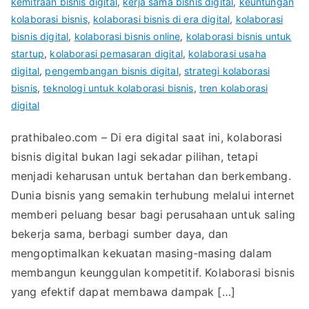
kemitraan bisnis digital
,
kerja sama bisnis digital
,
keuntungan
kolaborasi bisnis
,
kolaborasi bisnis di era digital
,
kolaborasi
bisnis digital
,
kolaborasi bisnis online
,
kolaborasi bisnis untuk
startup
,
kolaborasi pemasaran digital
,
kolaborasi usaha
digital
,
pengembangan bisnis digital
,
strategi kolaborasi
bisnis
,
teknologi untuk kolaborasi bisnis
,
tren kolaborasi
digital
prathibaleo.com – Di era digital saat ini, kolaborasi
bisnis digital bukan lagi sekadar pilihan, tetapi
menjadi keharusan untuk bertahan dan berkembang.
Dunia bisnis yang semakin terhubung melalui internet
memberi peluang besar bagi perusahaan untuk saling
bekerja sama, berbagi sumber daya, dan
mengoptimalkan kekuatan masing-masing dalam
membangun keunggulan kompetitif. Kolaborasi bisnis
yang efektif dapat membawa dampak […]