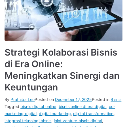
Strategi Kolaborasi Bisnis
di Era Online:
Meningkatkan Sinergi dan
Keuntungan
By
Prathiba Leo
Posted on
December 17, 2025
Posted in
Bisnis
Tagged
bisnis digital online
,
bisnis online di era digital
,
co-
marketing digital
,
digital marketing
,
digital transformation
,
integrasi teknologi bisnis
,
joint venture bisnis digital
,