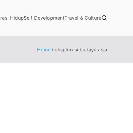
irasi Hidup
Self Development
Travel & Culture
Home
eksplorasi budaya asia