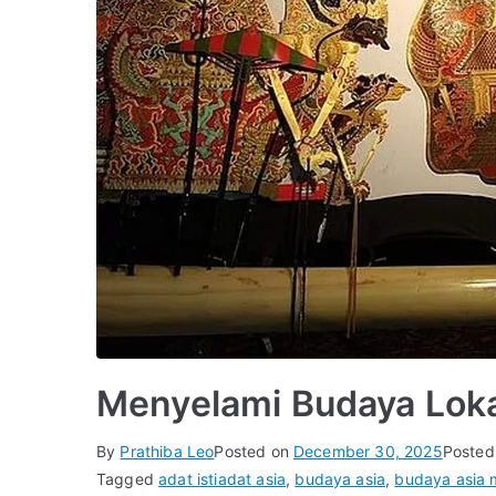
Menyelami Budaya Loka
By
Prathiba Leo
Posted on
December 30, 2025
Posted
Tagged
adat istiadat asia
,
budaya asia
,
budaya asia 