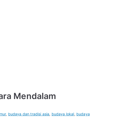
cara Mendalam
imur
,
budaya dan tradisi asia
,
budaya lokal
,
budaya