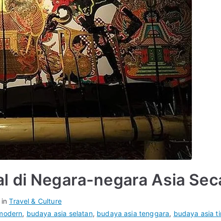
l di Negara-negara Asia Se
 in
Travel & Culture
modern
,
budaya asia selatan
,
budaya asia tenggara
,
budaya asia t