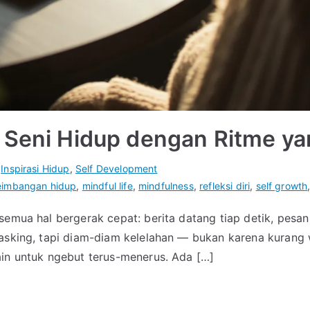
 Seni Hidup dengan Ritme ya
n
Inspirasi Hidup
,
Self Development
eimbangan hidup
,
mindful life
,
mindfulness
,
refleksi diri
,
self growth
emua hal bergerak cepat: berita datang tiap detik, pesan m
asking, tapi diam-diam kelelahan — bukan karena kurang w
ain untuk ngebut terus-menerus. Ada […]