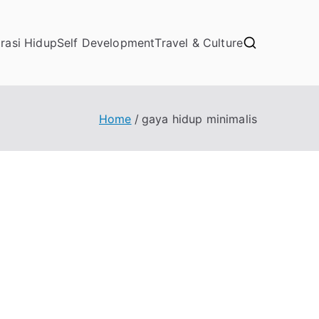
irasi Hidup
Self Development
Travel & Culture
Home
gaya hidup minimalis