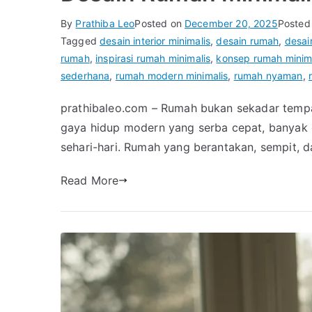
By
Prathiba Leo
Posted on
December 20, 2025
Posted
Tagged
desain interior minimalis
,
desain rumah
,
desai
rumah
,
inspirasi rumah minimalis
,
konsep rumah minim
sederhana
,
rumah modern minimalis
,
rumah nyaman
,
prathibaleo.com – Rumah bukan sekadar tempat
gaya hidup modern yang serba cepat, banyak 
sehari-hari. Rumah yang berantakan, sempit, da
Read More