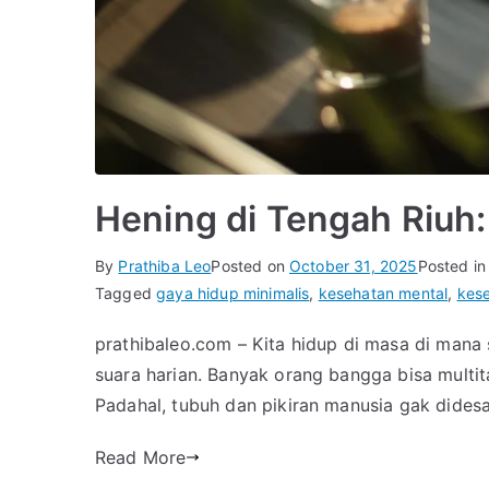
Hening di Tengah Riuh:
By
Prathiba Leo
Posted on
October 31, 2025
Posted i
Tagged
gaya hidup minimalis
,
kesehatan mental
,
kes
prathibaleo.com – Kita hidup di masa di mana s
suara harian. Banyak orang bangga bisa multit
Padahal, tubuh dan pikiran manusia gak dides
Read More