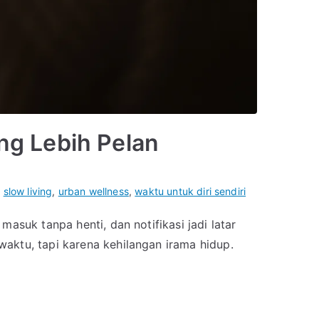
ng Lebih Pelan
,
slow living
,
urban wellness
,
waktu untuk diri sendiri
asuk tanpa henti, dan notifikasi jadi latar
aktu, tapi karena kehilangan irama hidup.