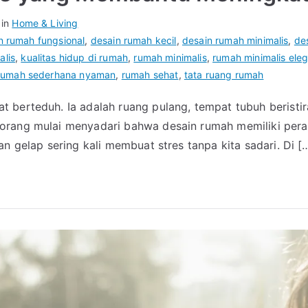
 in
Home & Living
n rumah fungsional
,
desain rumah kecil
,
desain rumah minimalis
,
de
alis
,
kualitas hidup di rumah
,
rumah minimalis
,
rumah minimalis ele
rumah sederhana nyaman
,
rumah sehat
,
tata ruang rumah
 berteduh. Ia adalah ruang pulang, tempat tubuh beristir
orang mulai menyadari bahwa desain rumah memiliki pera
n gelap sering kali membuat stres tanpa kita sadari. Di [