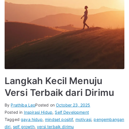
Langkah Kecil Menuju
Versi Terbaik dari Dirimu
By
Prathiba Leo
Posted on
October 23, 2025
Posted in
Inspirasi Hidup
,
Self Development
Tagged
gaya hidup
,
mindset positif
,
motivasi
,
pengembangan
diri
,
self growth
,
versi terbaik dirimu