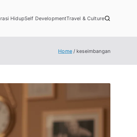
irasi Hidup
Self Development
Travel & Culture
Home
keseimbangan