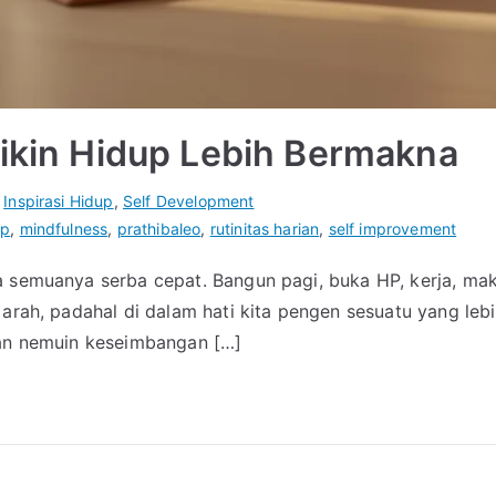
Bikin Hidup Lebih Bermakna
n
Inspirasi Hidup
,
Self Development
up
,
mindfulness
,
prathibaleo
,
rutinitas harian
,
self improvement
 semuanya serba cepat. Bangun pagi, buka HP, kerja, mak
 arah, padahal di dalam hati kita pengen sesuatu yang leb
lan nemuin keseimbangan […]