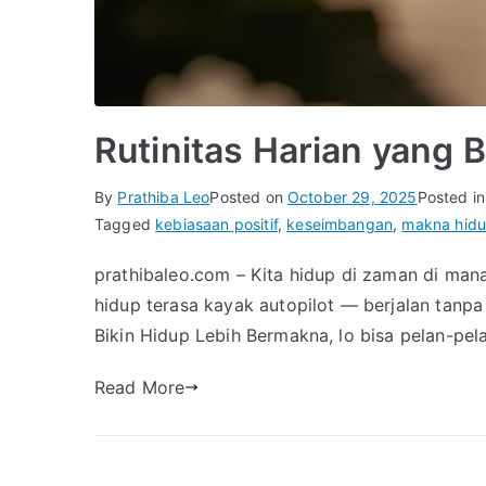
Rutinitas Harian yang 
By
Prathiba Leo
Posted on
October 29, 2025
Posted i
Tagged
kebiasaan positif
,
keseimbangan
,
makna hid
prathibaleo.com – Kita hidup di zaman di mana
hidup terasa kayak autopilot — berjalan tanpa
Bikin Hidup Lebih Bermakna, lo bisa pelan-pe
Read More