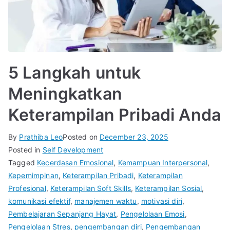
5 Langkah untuk
Meningkatkan
Keterampilan Pribadi Anda
By
Prathiba Leo
Posted on
December 23, 2025
Posted in
Self Development
Tagged
Kecerdasan Emosional
,
Kemampuan Interpersonal
,
Kepemimpinan
,
Keterampilan Pribadi
,
Keterampilan
Profesional
,
Keterampilan Soft Skills
,
Keterampilan Sosial
,
komunikasi efektif
,
manajemen waktu
,
motivasi diri
,
Pembelajaran Sepanjang Hayat
,
Pengelolaan Emosi
,
Pengelolaan Stres
,
pengembangan diri
,
Pengembangan