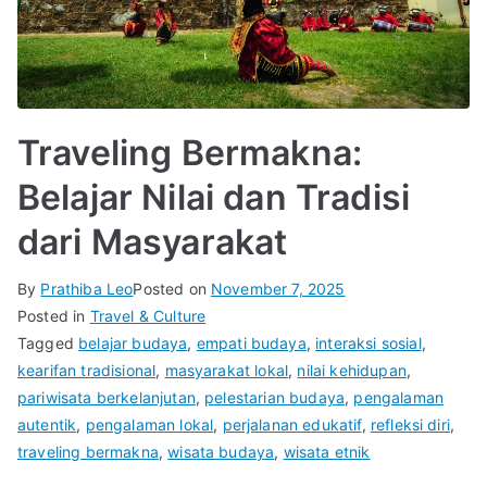
Traveling Bermakna:
Belajar Nilai dan Tradisi
dari Masyarakat
By
Prathiba Leo
Posted on
November 7, 2025
Posted in
Travel & Culture
Tagged
belajar budaya
,
empati budaya
,
interaksi sosial
,
kearifan tradisional
,
masyarakat lokal
,
nilai kehidupan
,
pariwisata berkelanjutan
,
pelestarian budaya
,
pengalaman
autentik
,
pengalaman lokal
,
perjalanan edukatif
,
refleksi diri
,
traveling bermakna
,
wisata budaya
,
wisata etnik