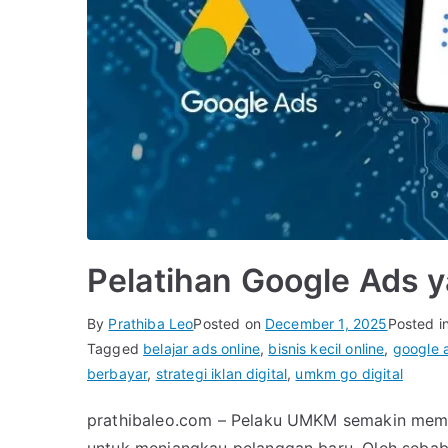
Pelatihan Google Ads
By
Prathiba Leo
Posted on
December 1, 2025
Posted i
Tagged
belajar ads online
,
bisnis kecil online
,
google 
berbayar
,
strategi iklan digital
,
umkm go digital
prathibaleo.com – Pelaku UMKM semakin membu