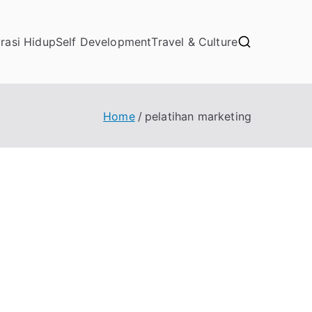
irasi Hidup
Self Development
Travel & Culture
Home
pelatihan marketing