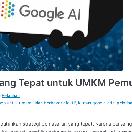
 yang Tepat untuk UMKM Pem
n
Pelatihan
ads untuk umkm
,
iklan berbayar efektif
,
kursus google ads
,
pelatih
tuhkan strategi pemasaran yang tepat. Karena persaing