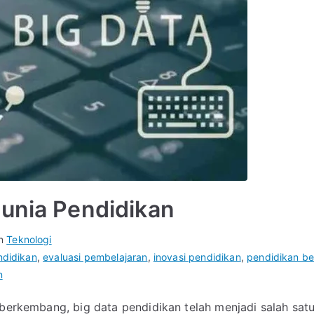
Dunia Pendidikan
in
Teknologi
ndidikan
,
evaluasi pembelajaran
,
inovasi pendidikan
,
pendidikan be
n
n berkembang, big data pendidikan telah menjadi salah sa