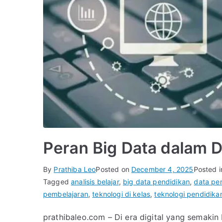
Peran Big Data dalam 
By
Prathiba Leo
Posted on
December 4, 2025
Posted 
Tagged
analisis belajar
,
big data pendidikan
,
data pe
pembelajaran
,
teknologi di kelas
,
teknologi pendidika
prathibaleo.com – Di era digital yang semaki