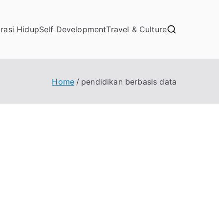
irasi Hidup
Self Development
Travel & Culture
Home
pendidikan berbasis data