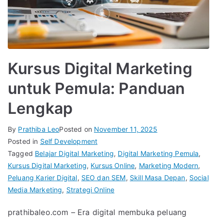
Kursus Digital Marketing
untuk Pemula: Panduan
Lengkap
By
Prathiba Leo
Posted on
November 11, 2025
Posted in
Self Development
Tagged
Belajar Digital Marketing
,
Digital Marketing Pemula
,
Kursus Digital Marketing
,
Kursus Online
,
Marketing Modern
,
Peluang Karier Digital
,
SEO dan SEM
,
Skill Masa Depan
,
Social
Media Marketing
,
Strategi Online
prathibaleo.com – Era digital membuka peluang