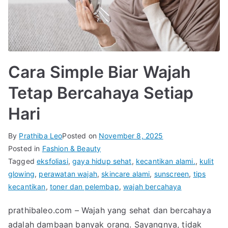
Cara Simple Biar Wajah
Tetap Bercahaya Setiap
Hari
By
Prathiba Leo
Posted on
November 8, 2025
Posted in
Fashion & Beauty
Tagged
eksfoliasi
,
gaya hidup sehat
,
kecantikan alami.
,
kulit
glowing
,
perawatan wajah
,
skincare alami
,
sunscreen
,
tips
kecantikan
,
toner dan pelembap
,
wajah bercahaya
prathibaleo.com – Wajah yang sehat dan bercahaya
adalah dambaan banyak orang. Sayangnya, tidak