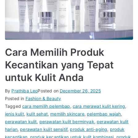
Cara Memilih Produk
Kecantikan yang Tepat
untuk Kulit Anda
By
Prathiba Leo
Posted on
December 26, 2025
Posted in
Fashion & Beauty
Tagged
cara memilih pelembap
,
cara merawat kulit kering
,
jenis kulit
,
kulit sehat
,
memilih skincare
,
pelembap wajah
,
perawatan kulit
,
perawatan kulit berminyak
,
perawatan kulit
harian
,
perawatan kulit sensitif
,
produk anti-aging
,
produk
kecantikan
,
produk kecantikan untuk kulit kombinasi
,
produk