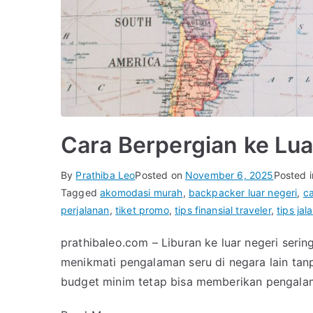
Cara Berpergian ke Lu
By
Prathiba Leo
Posted on
November 6, 2025
Posted 
Tagged
akomodasi murah
,
backpacker luar negeri
,
c
perjalanan
,
tiket promo
,
tips finansial traveler
,
tips jal
prathibaleo.com – Liburan ke luar negeri seri
menikmati pengalaman seru di negara lain t
budget minim tetap bisa memberikan pengalam