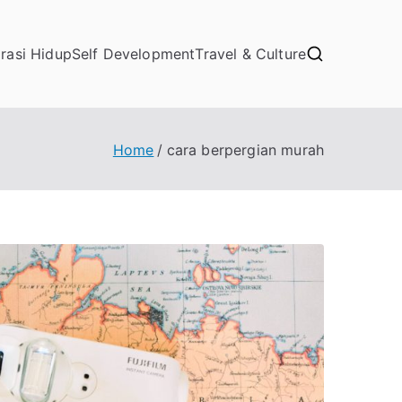
irasi Hidup
Self Development
Travel & Culture
Home
cara berpergian murah