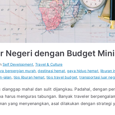
ar Negeri dengan Budget Min
in
Self Development
,
Travel & Culture
ara berpergian murah
,
destinasi hemat
,
gaya hidup hemat
,
liburan 
an-jalan
,
tips liburan hemat
,
tips travel budget
,
transportasi luar neg
ng dianggap mahal dan sulit dijangkau. Padahal, dengan p
anpa harus menguras tabungan. Banyak traveler berpenga
an yang menyenangkan, asal dilakukan dengan strategi ya