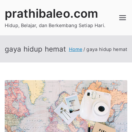
Skip
prathibaleo.com
to
content
Hidup, Belajar, dan Berkembang Setiap Hari.
gaya hidup hemat
Home
gaya hidup hemat