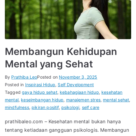
Membangun Kehidupan
Mental yang Sehat
By
Prathiba Leo
Posted on
November 3, 2025
Posted in
Inspirasi Hidup
,
Self Development
Tagged
gaya hidup sehat
,
kebahagiaan hidup
,
kesehatan
mental
,
keseimbangan hidup
,
manajemen stres
,
mental sehat
,
mindfulness
,
pikiran positif
,
psikologi
,
self care
prathibaleo.com – Kesehatan mental bukan hanya
tentang ketiadaan gangguan psikologis. Membangun