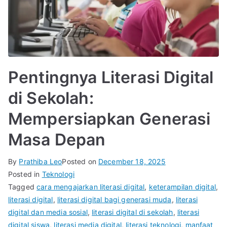
Pentingnya Literasi Digital
di Sekolah:
Mempersiapkan Generasi
Masa Depan
By
Prathiba Leo
Posted on
December 18, 2025
Posted in
Teknologi
Tagged
cara mengajarkan literasi digital
,
keterampilan digital
,
literasi digital
,
literasi digital bagi generasi muda
,
literasi
digital dan media sosial
,
literasi digital di sekolah
,
literasi
digital siswa
,
literasi media digital
,
literasi teknologi
,
manfaat