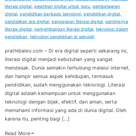
literasi digital
,
pelatihan digital untuk guru
,
pembelajaran
digital
,
pendidikan berbasis teknologi
,
pendidikan digital
,
pendidikan era digital
,
pengajaran literasi digital
,
pentingnya
literasi digital
,
perkembangan literasi digital
,
teknologi dalam
pendidikan
,
teknologi pendidikan di sekolah
prathibaleo.com – Di era digital seperti sekarang ini,
literasi digital menjadi kebutuhan yang sangat
mendesak. Dunia semakin terhubung melalui internet,
dan hampir semua aspek kehidupan, termasuk
pendidikan, sudah menggunakan teknologi. Literasi
digital adalah kemampuan untuk menggunakan
teknologi dengan bijak, efektif, dan aman, serta
memahami informasi yang ada di dunia digital. Oleh
karena itu, penting bagi […]
Read More