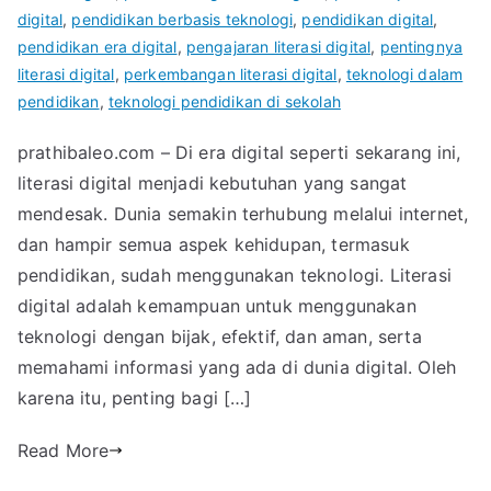
digital
,
pendidikan berbasis teknologi
,
pendidikan digital
,
pendidikan era digital
,
pengajaran literasi digital
,
pentingnya
literasi digital
,
perkembangan literasi digital
,
teknologi dalam
pendidikan
,
teknologi pendidikan di sekolah
prathibaleo.com – Di era digital seperti sekarang ini,
literasi digital menjadi kebutuhan yang sangat
mendesak. Dunia semakin terhubung melalui internet,
dan hampir semua aspek kehidupan, termasuk
pendidikan, sudah menggunakan teknologi. Literasi
digital adalah kemampuan untuk menggunakan
teknologi dengan bijak, efektif, dan aman, serta
memahami informasi yang ada di dunia digital. Oleh
karena itu, penting bagi […]
Read More