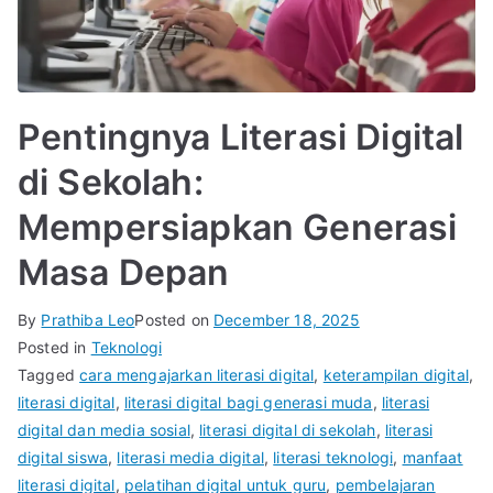
Pentingnya Literasi Digital
di Sekolah:
Mempersiapkan Generasi
Masa Depan
By
Prathiba Leo
Posted on
December 18, 2025
Posted in
Teknologi
Tagged
cara mengajarkan literasi digital
,
keterampilan digital
,
literasi digital
,
literasi digital bagi generasi muda
,
literasi
digital dan media sosial
,
literasi digital di sekolah
,
literasi
digital siswa
,
literasi media digital
,
literasi teknologi
,
manfaat
literasi digital
,
pelatihan digital untuk guru
,
pembelajaran