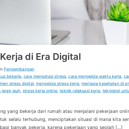
erja di Era Digital
in
Pengembangan
kus bekerja
,
cara mengatasi stress
,
cara mengelola waktu kerja
,
ca
en stress digital
,
mengelola stress kerja
,
menjaga kesehatan di era
a jarak jauh
,
stress kerja online
,
teknik relaksasi kerja
,
teknologi unt
orang yang bekerja dari rumah atau menjalani pekerjaan on
k selalu terhubung, menciptakan situasi di mana kita seri
agi banyak pekerja, karena pekerjaan yang seolah […]