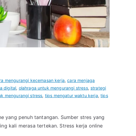
ra mengurangi kecemasan kerja
,
cara menjaga
 digital
,
olahraga untuk mengurangi stress
,
strategi
uk mengurangi stress
,
tips mengatur waktu kerja
,
tips
line yang penuh tantangan. Sumber stres yang
ng kali merasa tertekan. Stress kerja online