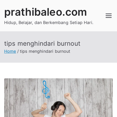
Skip
prathibaleo.com
to
content
Hidup, Belajar, dan Berkembang Setiap Hari.
tips menghindari burnout
Home
tips menghindari burnout