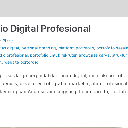
o Digital Profesional
in
Bisnis
tas digital
,
personal branding
,
platform portofolio
,
portofolio desai
olio profesional
,
portofolio untuk rekruter
,
showcase karya
,
struktur 
n
,
website portofolio
roses kerja berpindah ke ranah digital, memiliki portofol
enulis, developer, fotografer, marketer, atau profesional
emampuan Anda secara langsung. Lebih dari itu, portofol