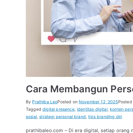
Cara Membangun Person
By
Prathiba Leo
Posted on
November 12, 2025
Posted
Tagged
digital presence
,
identitas digital
,
konten per
sosial
,
strategi personal brand
,
tips branding diri
prathibaleo.com – Di era digital, setiap orang