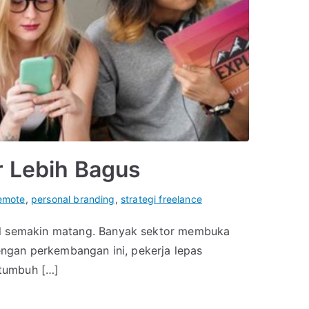
er Lebih Bagus
remote
,
personal branding
,
strategi freelance
tal semakin matang. Banyak sektor membuka
Dengan perkembangan ini, pekerja lepas
 tumbuh […]