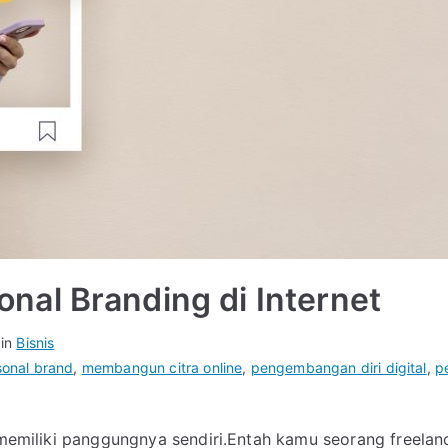
al Branding di Internet
 in
Bisnis
sonal brand
,
membangun citra online
,
pengembangan diri digital
,
p
 memiliki panggungnya sendiri.Entah kamu seorang freelance