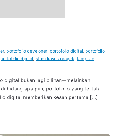
ner
,
portofolio developer
,
portofolio digital
,
portofolio
portofolio digital
,
studi kasus proyek
,
tampilan
io digital bukan lagi pilihan—melainkan
 di bidang apa pun, portofolio yang tertata
io digital memberikan kesan pertama […]