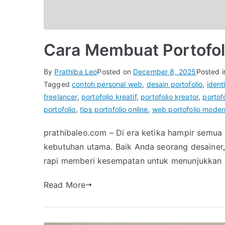
Cara Membuat Portofoli
By
Prathiba Leo
Posted on
December 8, 2025
Posted 
Tagged
contoh personal web
,
desain portofolio
,
identi
freelancer
,
portofolio kreatif
,
portofolio kreator
,
portof
portofolio
,
tips portofolio online
,
web portofolio moder
prathibaleo.com – Di era ketika hampir semua p
kebutuhan utama. Baik Anda seorang desainer, p
rapi memberi kesempatan untuk menunjukkan k
Read More