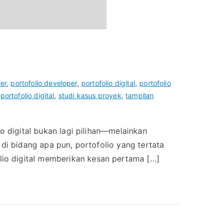
ner
,
portofolio developer
,
portofolio digital
,
portofolio
portofolio digital
,
studi kasus proyek
,
tampilan
io digital bukan lagi pilihan—melainkan
 di bidang apa pun, portofolio yang tertata
io digital memberikan kesan pertama […]