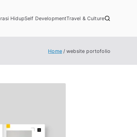
irasi Hidup
Self Development
Travel & Culture
Home
website portofolio