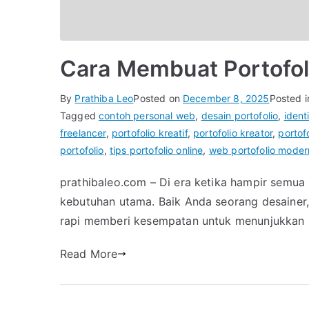
Cara Membuat Portofoli
By
Prathiba Leo
Posted on
December 8, 2025
Posted 
Tagged
contoh personal web
,
desain portofolio
,
identi
freelancer
,
portofolio kreatif
,
portofolio kreator
,
portof
portofolio
,
tips portofolio online
,
web portofolio moder
prathibaleo.com – Di era ketika hampir semua p
kebutuhan utama. Baik Anda seorang desainer, p
rapi memberi kesempatan untuk menunjukkan k
Read More