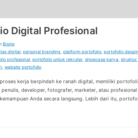
o Digital Profesional
in
Bisnis
tas digital
,
personal branding
,
platform portofolio
,
portofolio desai
olio profesional
,
portofolio untuk rekruter
,
showcase karya
,
struktur 
n
,
website portofolio
roses kerja berpindah ke ranah digital, memiliki portofol
enulis, developer, fotografer, marketer, atau profesional
emampuan Anda secara langsung. Lebih dari itu, portofol