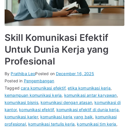
Skill Komunikasi Efektif
Untuk Dunia Kerja yang
Profesional
By
Prathiba Leo
Posted on
December 16, 2025
Posted in
Pengembangan
Tagged
cara komunikasi efektif
,
etika komunikasi kerja
,
kemampuan komunikasi kerja
,
komunikasi antar karyawan
,
komunikasi bisnis
,
komunikasi dengan atasan
,
komunikasi di
kantor
,
komunikasi efektif
,
komunikasi efektif di dunia kerja
,
komunikasi karier
,
komunikasi kerja yang baik
,
komunikasi
profesional
,
komunikasi tertulis kerja
,
komunikasi tim kerja
,