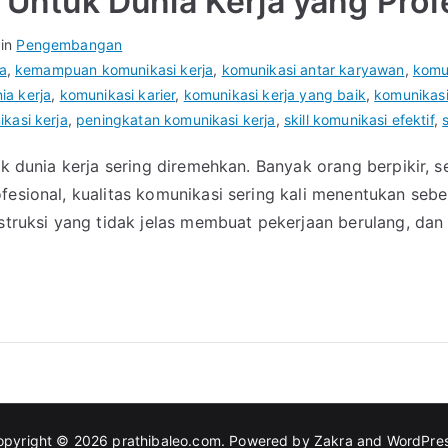
f Untuk Dunia Kerja yang Prof
 in
Pengembangan
a
,
kemampuan komunikasi kerja
,
komunikasi antar karyawan
,
komun
ia kerja
,
komunikasi karier
,
komunikasi kerja yang baik
,
komunikasi
asi kerja
,
peningkatan komunikasi kerja
,
skill komunikasi efektif
,
uk dunia kerja sering diremehkan. Banyak orang berpikir, 
esional, kualitas komunikasi sering kali menentukan sebera
nstruksi yang tidak jelas membuat pekerjaan berulang, da
opyright © 2026
prathibaleo.com
. Powered by
Zakra
and
WordPre