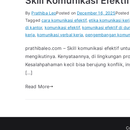
Skill Komunikasi Efekti
By
Prathiba Leo
Posted on
December 16, 2025
Posted
Tagged
cara komunikasi efektif
,
etika komunikasi kerj
di kantor
,
komunikasi efektif
,
komunikasi efektif di dun
kerja
,
komunikasi verbal kerja
,
pengembangan komunik
prathibaleo.com – Skill komunikasi efektif unt
mengikutinya. Kenyataannya, di lingkungan prof
Kesalahpahaman kecil bisa berujung konflik, i
[…]
Read More
C