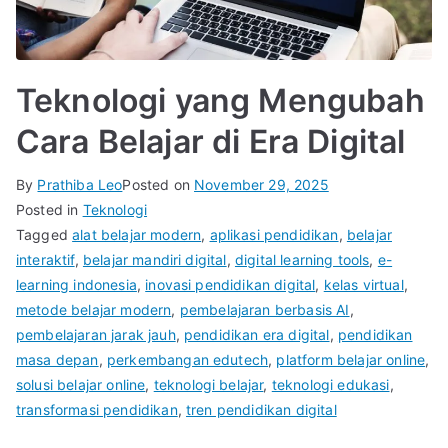
Teknologi yang Mengubah
Cara Belajar di Era Digital
By
Prathiba Leo
Posted on
November 29, 2025
Posted in
Teknologi
Tagged
alat belajar modern
,
aplikasi pendidikan
,
belajar
interaktif
,
belajar mandiri digital
,
digital learning tools
,
e-
learning indonesia
,
inovasi pendidikan digital
,
kelas virtual
,
metode belajar modern
,
pembelajaran berbasis AI
,
pembelajaran jarak jauh
,
pendidikan era digital
,
pendidikan
masa depan
,
perkembangan edutech
,
platform belajar online
,
solusi belajar online
,
teknologi belajar
,
teknologi edukasi
,
transformasi pendidikan
,
tren pendidikan digital