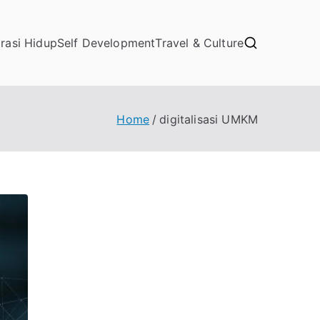
irasi Hidup
Self Development
Travel & Culture
Home
digitalisasi UMKM