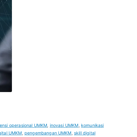
siensi operasional UMKM
,
inovasi UMKM
,
komunikasi
gital UMKM
,
pengembangan UMKM
,
skill digital