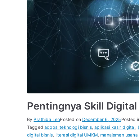
Pentingnya Skill Digit
By
Prathiba Leo
Posted on
December 6, 2025
Posted 
Tagged
adopsi teknologi bisnis
,
aplikasi kasir digital
,
digital bisnis
,
literasi digital UMKM
,
manajemen usaha d