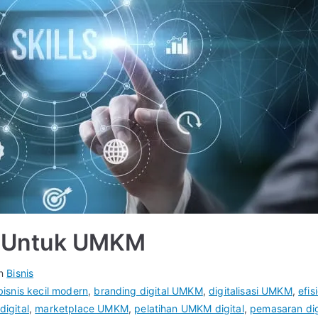
al Untuk UMKM
in
Bisnis
bisnis kecil modern
,
branding digital UMKM
,
digitalisasi UMKM
,
efi
igital
,
marketplace UMKM
,
pelatihan UMKM digital
,
pemasaran di