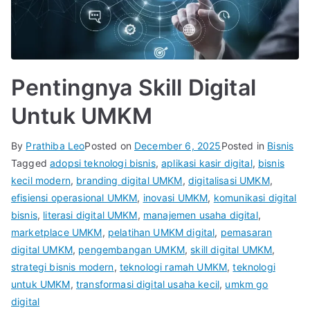
Pentingnya Skill Digital
Untuk UMKM
By
Prathiba Leo
Posted on
December 6, 2025
Posted in
Bisnis
Tagged
adopsi teknologi bisnis
,
aplikasi kasir digital
,
bisnis
kecil modern
,
branding digital UMKM
,
digitalisasi UMKM
,
efisiensi operasional UMKM
,
inovasi UMKM
,
komunikasi digital
bisnis
,
literasi digital UMKM
,
manajemen usaha digital
,
marketplace UMKM
,
pelatihan UMKM digital
,
pemasaran
digital UMKM
,
pengembangan UMKM
,
skill digital UMKM
,
strategi bisnis modern
,
teknologi ramah UMKM
,
teknologi
untuk UMKM
,
transformasi digital usaha kecil
,
umkm go
digital