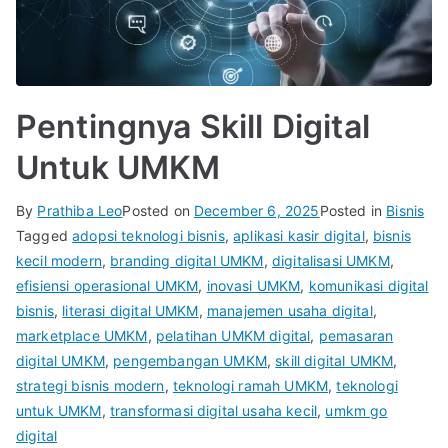
Pentingnya Skill Digital
Untuk UMKM
By
Prathiba Leo
Posted on
December 6, 2025
Posted in
Bisnis
Tagged
adopsi teknologi bisnis
,
aplikasi kasir digital
,
bisnis
kecil modern
,
branding digital UMKM
,
digitalisasi UMKM
,
efisiensi operasional UMKM
,
inovasi UMKM
,
komunikasi digital
bisnis
,
literasi digital UMKM
,
manajemen usaha digital
,
marketplace UMKM
,
pelatihan UMKM digital
,
pemasaran
digital UMKM
,
pengembangan UMKM
,
skill digital UMKM
,
strategi bisnis modern
,
teknologi ramah UMKM
,
teknologi
untuk UMKM
,
transformasi digital usaha kecil
,
umkm go
digital