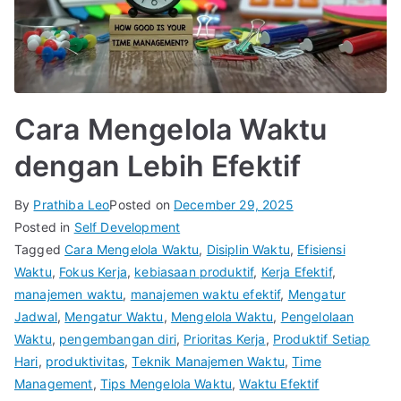
Cara Mengelola Waktu
dengan Lebih Efektif
By
Prathiba Leo
Posted on
December 29, 2025
Posted in
Self Development
Tagged
Cara Mengelola Waktu
,
Disiplin Waktu
,
Efisiensi
Waktu
,
Fokus Kerja
,
kebiasaan produktif
,
Kerja Efektif
,
manajemen waktu
,
manajemen waktu efektif
,
Mengatur
Jadwal
,
Mengatur Waktu
,
Mengelola Waktu
,
Pengelolaan
Waktu
,
pengembangan diri
,
Prioritas Kerja
,
Produktif Setiap
Hari
,
produktivitas
,
Teknik Manajemen Waktu
,
Time
Management
,
Tips Mengelola Waktu
,
Waktu Efektif