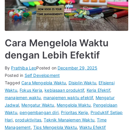
Cara Mengelola Waktu
dengan Lebih Efektif
By
Prathiba Leo
Posted on
December 29, 2025
Posted in
Self Development
Tagged
Cara Mengelola Waktu
,
Disiplin Waktu
,
Efisiensi
Waktu
,
Fokus Kerja
,
kebiasaan produktif
,
Kerja Efektif
,
manajemen waktu
,
manajemen waktu efektif
,
Mengatur
Jadwal
,
Mengatur Waktu
,
Mengelola Waktu
,
Pengelolaan
Waktu
,
pengembangan diri
,
Prioritas Kerja
,
Produktif Setiap
Hari
,
produktivitas
,
Teknik Manajemen Waktu
,
Time
Management
,
Tips Mengelola Waktu
,
Waktu Efektif