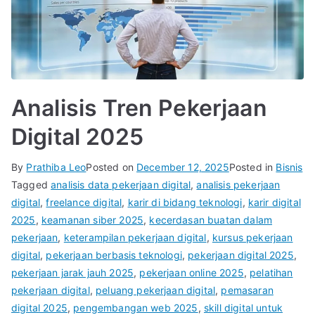
Analisis Tren Pekerjaan
Digital 2025
By
Prathiba Leo
Posted on
December 12, 2025
Posted in
Bisnis
Tagged
analisis data pekerjaan digital
,
analisis pekerjaan
digital
,
freelance digital
,
karir di bidang teknologi
,
karir digital
2025
,
keamanan siber 2025
,
kecerdasan buatan dalam
pekerjaan
,
keterampilan pekerjaan digital
,
kursus pekerjaan
digital
,
pekerjaan berbasis teknologi
,
pekerjaan digital 2025
,
pekerjaan jarak jauh 2025
,
pekerjaan online 2025
,
pelatihan
pekerjaan digital
,
peluang pekerjaan digital
,
pemasaran
digital 2025
,
pengembangan web 2025
,
skill digital untuk