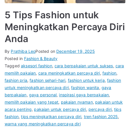
5 Tips Fashion untuk
Meningkatkan Percaya Diri
Anda
By
Prathiba Leo
Posted on
December 19, 2025
Posted in
Fashion & Beauty
Tagged
aksesori fashion
,
cara berpakaian untuk sukses
,
cara
memilih pakaian
,
cara meningkatkan percaya diri
,
fashion
,
fashion pria
,
fashion sehari-hari
,
fashion untuk kerja
,
fashion
untuk meningkatkan percaya diri
,
fashion wanita
,
gaya
berpakaian
,
gaya personal
,
inspirasi gaya berpakaian
,
memilih pakaian yang tepat
,
pakaian nyaman
,
pakaian untuk
acara penting
,
pakaian untuk percaya diri
,
percaya diri
,
tips
fashion
,
tips meningkatkan percaya diri
,
tren fashion 2025
,
warna yang meningkatkan percaya diri