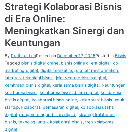
Strategi Kolaborasi Bisnis
di Era Online:
Meningkatkan Sinergi dan
Keuntungan
By
Prathiba Leo
Posted on
December 17, 2025
Posted in
Bisnis
Tagged
bisnis digital online
,
bisnis online di era digital
,
co-
marketing digital
,
digital marketing
,
digital transformation
,
integrasi teknologi bisnis
,
joint venture bisnis digital
,
kemitraan bisnis digital
,
kerja sama bisnis digital
,
keuntungan
kolaborasi bisnis
,
kolaborasi bisnis di era digital
,
kolaborasi
bisnis digital
,
kolaborasi bisnis online
,
kolaborasi bisnis untuk
startup
,
kolaborasi pemasaran digital
,
kolaborasi usaha
digital
,
pengembangan bisnis digital
,
strategi kolaborasi
bisnis
,
teknologi untuk kolaborasi bisnis
,
tren kolaborasi
digital