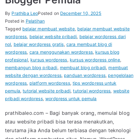
By
Prathiba Leo
Posted on
December 10, 2025
Posted in
Pelatihan
Tagged
belajar membuat website
,
belajar membuat website
wordpress
,
belajar website pribadi
,
belajar wordpress dari
nol
,
belajar wordpress gratis
,
cara membuat blog di
wordpress
,
cara menggunakan wordpress
,
kursus blog
profesional
,
kursus wordpress
,
kursus wordpress online
,
membangun blog pribadi
,
membuat blog pribadi
,
membuat
website dengan wordpress
,
panduan wordpress
,
pengelolaan
wordpress
,
platform wordpress
,
tips wordpress untuk
pemula
,
tutorial website pribadi
,
tutorial wordpress
,
website
pribadi wordpress
,
wordpress untuk pemula
prathibaleo.com – Bagi banyak orang, memulai blog
atau website pribadi bisa terasa menakutkan,
terutama jika Anda belum terbiasa dengan teknologi
dan platform pembuatan situs. Namun, WordPress