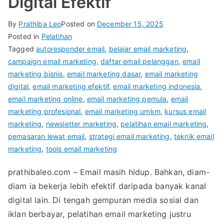
Digital Efektif
By
Prathiba Leo
Posted on
December 15, 2025
Posted in
Pelatihan
Tagged
autoresponder email
,
belajar email marketing
,
campaign email marketing
,
daftar email pelanggan
,
email
marketing bisnis
,
email marketing dasar
,
email marketing
digital
,
email marketing efektif
,
email marketing indonesia
,
email marketing online
,
email marketing pemula
,
email
marketing profesional
,
email marketing umkm
,
kursus email
marketing
,
newsletter marketing
,
pelatihan email marketing
,
pemasaran lewat email
,
strategi email marketing
,
teknik email
marketing
,
tools email marketing
prathibaleo.com – Email masih hidup. Bahkan, diam-
diam ia bekerja lebih efektif daripada banyak kanal
digital lain. Di tengah gempuran media sosial dan
iklan berbayar, pelatihan email marketing justru