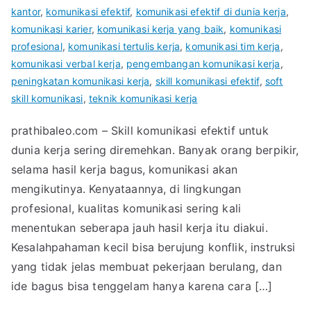
kantor
,
komunikasi efektif
,
komunikasi efektif di dunia kerja
,
komunikasi karier
,
komunikasi kerja yang baik
,
komunikasi
profesional
,
komunikasi tertulis kerja
,
komunikasi tim kerja
,
komunikasi verbal kerja
,
pengembangan komunikasi kerja
,
peningkatan komunikasi kerja
,
skill komunikasi efektif
,
soft
skill komunikasi
,
teknik komunikasi kerja
prathibaleo.com – Skill komunikasi efektif untuk
dunia kerja sering diremehkan. Banyak orang berpikir,
selama hasil kerja bagus, komunikasi akan
mengikutinya. Kenyataannya, di lingkungan
profesional, kualitas komunikasi sering kali
menentukan seberapa jauh hasil kerja itu diakui.
Kesalahpahaman kecil bisa berujung konflik, instruksi
yang tidak jelas membuat pekerjaan berulang, dan
ide bagus bisa tenggelam hanya karena cara […]