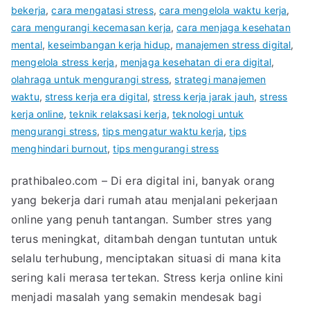
bekerja
,
cara mengatasi stress
,
cara mengelola waktu kerja
,
cara mengurangi kecemasan kerja
,
cara menjaga kesehatan
mental
,
keseimbangan kerja hidup
,
manajemen stress digital
,
mengelola stress kerja
,
menjaga kesehatan di era digital
,
olahraga untuk mengurangi stress
,
strategi manajemen
waktu
,
stress kerja era digital
,
stress kerja jarak jauh
,
stress
kerja online
,
teknik relaksasi kerja
,
teknologi untuk
mengurangi stress
,
tips mengatur waktu kerja
,
tips
menghindari burnout
,
tips mengurangi stress
prathibaleo.com – Di era digital ini, banyak orang
yang bekerja dari rumah atau menjalani pekerjaan
online yang penuh tantangan. Sumber stres yang
terus meningkat, ditambah dengan tuntutan untuk
selalu terhubung, menciptakan situasi di mana kita
sering kali merasa tertekan. Stress kerja online kini
menjadi masalah yang semakin mendesak bagi