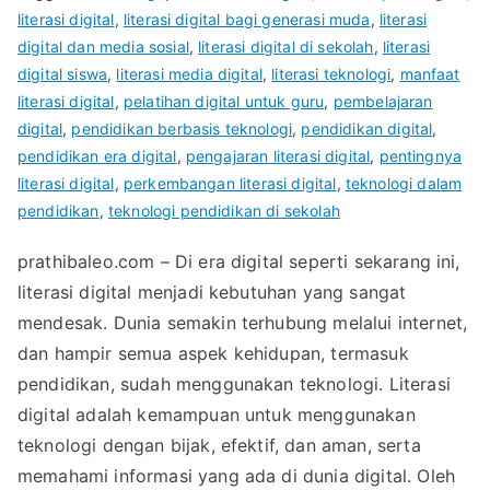
literasi digital
,
literasi digital bagi generasi muda
,
literasi
digital dan media sosial
,
literasi digital di sekolah
,
literasi
digital siswa
,
literasi media digital
,
literasi teknologi
,
manfaat
literasi digital
,
pelatihan digital untuk guru
,
pembelajaran
digital
,
pendidikan berbasis teknologi
,
pendidikan digital
,
pendidikan era digital
,
pengajaran literasi digital
,
pentingnya
literasi digital
,
perkembangan literasi digital
,
teknologi dalam
pendidikan
,
teknologi pendidikan di sekolah
prathibaleo.com – Di era digital seperti sekarang ini,
literasi digital menjadi kebutuhan yang sangat
mendesak. Dunia semakin terhubung melalui internet,
dan hampir semua aspek kehidupan, termasuk
pendidikan, sudah menggunakan teknologi. Literasi
digital adalah kemampuan untuk menggunakan
teknologi dengan bijak, efektif, dan aman, serta
memahami informasi yang ada di dunia digital. Oleh