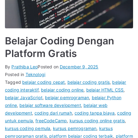
Belajar Coding Dengan
Platform Gratis
By
Prathiba Leo
Posted on
December 9, 2025
Posted in
Teknologi
Tagged
belajar coding cepat
,
belajar coding gratis
,
belajar
coding interaktif
,
belajar coding online
,
belajar HTML CSS
,
belajar JavaScript
,
belajar pemrograman
,
belajar Python
online
,
belajar software development
,
belajar web
development
,
coding dari rumah
,
coding tanpa biaya
,
coding
untuk pemula
,
freeCodeCamp
,
kursus coding online gratis
,
kursus coding pemula
,
kursus pemrograman
,
kursus
pemrograman gratis
,
platform belajar coding terbaik
,
platform