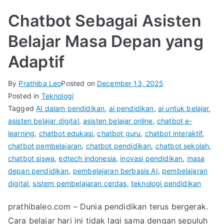
Chatbot Sebagai Asisten
Belajar Masa Depan yang
Adaptif
By
Prathiba Leo
Posted on
December 13, 2025
Posted in
Teknologi
Tagged
AI dalam pendidikan
,
ai pendidikan
,
ai untuk belajar
,
asisten belajar digital
,
asisten belajar online
,
chatbot e-
learning
,
chatbot edukasi
,
chatbot guru
,
chatbot interaktif
,
chatbot pembelajaran
,
chatbot pendidikan
,
chatbot sekolah
,
chatbot siswa
,
edtech indonesia
,
inovasi pendidikan
,
masa
depan pendidikan
,
pembelajaran berbasis AI
,
pembelajaran
digital
,
sistem pembelajaran cerdas
,
teknologi pendidikan
prathibaleo.com – Dunia pendidikan terus bergerak.
Cara belajar hari ini tidak lagi sama dengan sepuluh