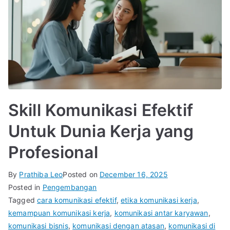
Skill Komunikasi Efektif
Untuk Dunia Kerja yang
Profesional
By
Prathiba Leo
Posted on
December 16, 2025
Posted in
Pengembangan
Tagged
cara komunikasi efektif
,
etika komunikasi kerja
,
kemampuan komunikasi kerja
,
komunikasi antar karyawan
,
komunikasi bisnis
,
komunikasi dengan atasan
,
komunikasi di